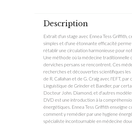
Description
Extrait d'un stage avec Ennea Tess Griffit
simples et d'une étonnante efficacité perme
rétablir une circulation harmonieuse pour not
Une méthode où la médecine traditionnelle ch
derviches persans se rencontrent. Ces médeci
recherches et découvertes scientifiques les p
de R. Callahan et de G. Craig avec l'EFT, pa
Linguistique de Grinder et Bandler, par certai
Docteur John. Diamond, et d'autres modèle
DVD est une introduction à la compréhension 
énergétiques. Ennea Tess Griffith enseigne
comment y remédier par une hygiene énergéti
spécialiste incontournable en médecine douc