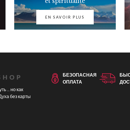
et spiritualité
EN SAVOIR PLUS
БЕЗОПАСНАЯ
БЫ
ОПЛАТА
ДОС
ть ... но как
Духа без карты