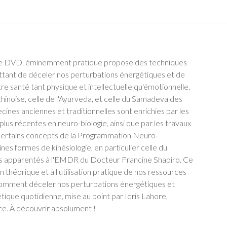
h, ce DVD, éminemment pratique propose des techniques
ttant de déceler nos perturbations énergétiques et de
re santé tant physique et intellectuelle qu'émotionnelle.
inoise, celle de l'Ayurveda, et celle du Samadeva des
nes anciennes et traditionnelles sont enrichies par les
lus récentes en neuro-biologie, ainsi que par les travaux
r certains concepts de la Programmation Neuro-
nes formes de kinésiologie, en particulier celle du
s apparentés à l'EMDR du Docteur Francine Shapiro. Ce
théorique et à l'utilisation pratique de nos ressources
 comment déceler nos perturbations énergétiques et
que quotidienne, mise au point par Idris Lahore,
e. À découvrir absolument !