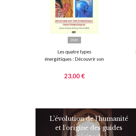
DVD
Les quatre types
énergétiques : Découvrir son
type énergétique
23,00 €
L'évolution de l’humanité
et l’origine des guides