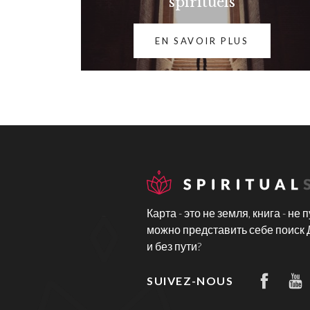
spirituels
EN SAVOIR PLUS
Карта - это не земля, книга - не пу
можно представить себе поиск 
и без пути?
SUIVEZ-NOUS