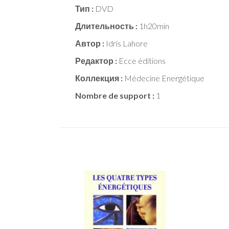
Тип :
DVD
Длительность :
1h20min
Автор :
Idris Lahore
Редактор :
Ecce éditions
Коллекция :
Médecine Energétique
Nombre de support :
1