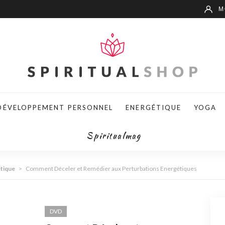
М
DÉVELOPPEMENT PERSONNEL
ENERGÉTIQUE
YOGA
Spiritualmag
tique
>
Comment Déceler et Remédier aux Perturbations Energétiques
DVD