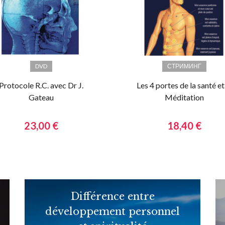
DVD
СТРИМИНГ
Protocole R.C. avec Dr J.
Les 4 portes de la santé et
Gateau
Méditation
d’Harmonisation
Energétique (M.E.H.E.)
23,00 €
18,40 €
Différence entre
développement personnel