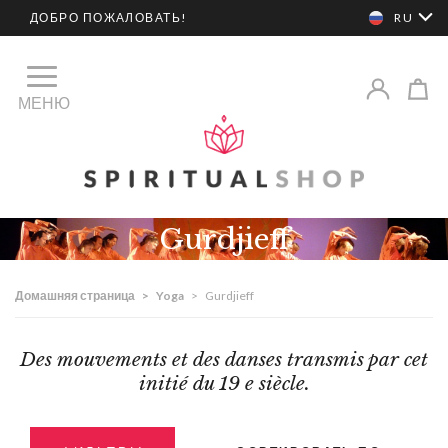
ДОБРО ПОЖАЛОВАТЬ!
RU
МЕНЮ
Gurdjieff
Домашняя страница
>
Yoga
>
Gurdjieff
Des mouvements et des danses transmis par cet
initié du 19 e siècle.