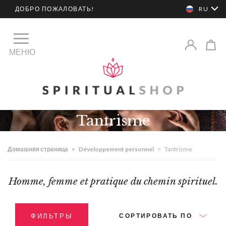
ДОБРО ПОЖАЛОВАТЬ!
RU
МЕНЮ
Tantrisme
Домашняя страница
>
Développement personnel
>
Tantrisme
Homme, femme et pratique du chemin spirituel.
ФИЛЬТРЫ
СОРТИРОВАТЬ ПО