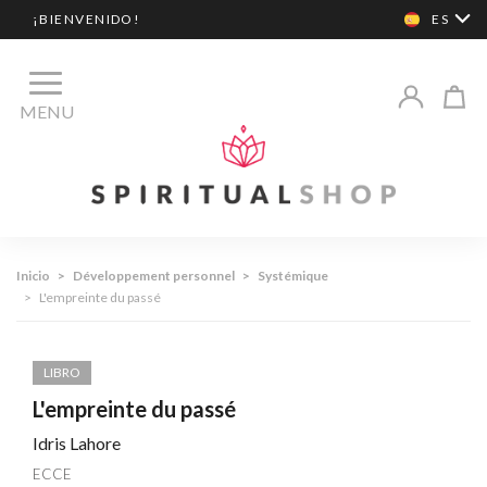
¡BIENVENIDO!
ES
MENU
Inicio
>
Développement personnel
>
Systémique
>
L'empreinte du passé
LIBRO
L'empreinte du passé
Idris Lahore
ECCE