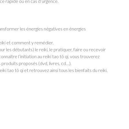
e rapide ou en cas d’urgence.
ansformer les énergies négatives en énergies
eiki et comment y remédier.
les débutants) le reiki, le pratiquer, faire ou recevoir
nnaître l’initiation au reiki tao tö qi, vous trouverez
 produits proposés (dvd, livres, cd…).
i tao tö qi et retrouvez ainsi tous les bienfaits du reiki.