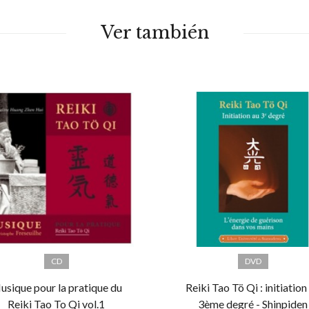
Ver también
CD
DVD
usique pour la pratique du
Reiki Tao Tö Qi : initiation
Reiki Tao To Qi vol.1
3ème degré - Shinpiden