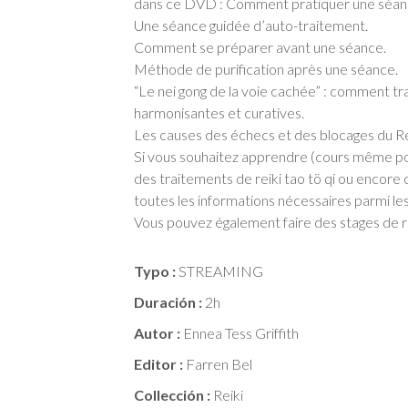
dans ce DVD : Comment pratiquer une séanc
Une séance guidée d’auto-traitement.
Comment se préparer avant une séance.
Méthode de purification après une séance.
“Le nei gong de la voie cachée” : comment tr
harmonisantes et curatives.
Les causes des échecs et des blocages du R
Si vous souhaitez apprendre (cours même pour 
des traitements de reiki tao tö qi ou encore co
toutes les informations nécessaires parmi les
Vous pouvez également faire des stages de reik
Typo :
STREAMING
Duración :
2h
Autor :
Ennea Tess Griffith
Editor :
Farren Bel
Collección :
Reiki