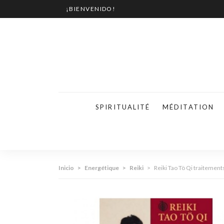
¡BIENVENIDO!
SPIRITUALITÉ
MÉDITATION
Inicio
>
Energétique
>
Reiki
>
Reiki Tao Tö Qi traitement