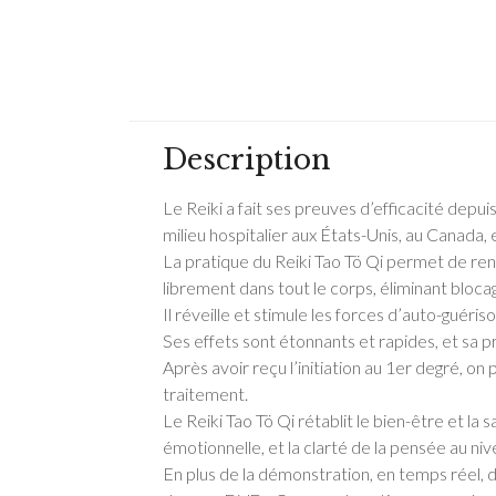
Description
Le Reiki a fait ses preuves d’efficacité depuis
milieu hospitalier aux États-Unis, au Canada
La pratique du Reiki Tao Tö Qi permet de rendre
librement dans tout le corps, éliminant blocag
Il réveille et stimule les forces d’auto-guéris
Ses effets sont étonnants et rapides, et sa p
Après avoir reçu l’initiation au 1er degré, on 
traitement.
Le Reiki Tao Tö Qi rétablit le bien-être et la 
émotionnelle, et la clarté de la pensée au nive
En plus de la démonstration, en temps réel, 