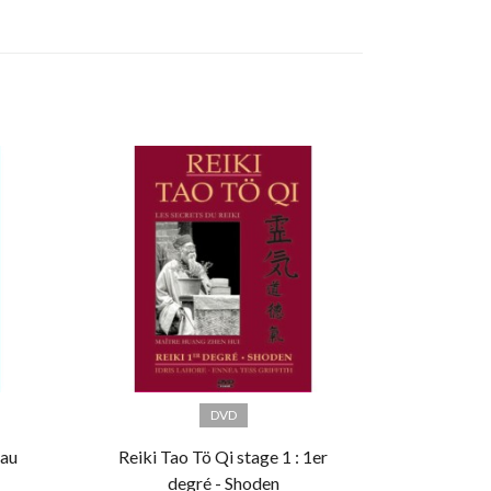
DVD
 au
Reiki Tao Tö Qi stage 1 : 1er
degré - Shoden