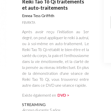
Reiki Tao Tö Qi traitements
et auto-traitements
Ennea Tess Griffith
FBVRKTA
Après avoir reçu l’initiation au 1er
degré, on peut appliquer le reiki à autrui,
ou à soi-même en auto-traitement. Le
Reiki Tao Tö Qi rétablit le bien-être et la
santé du corps, la paix et l’enthousiasme
dans la vie émotionnelle, et la clarté de
la pensée au niveau intellectuel. En plus
de la démonstration d'une séance de
Reiki Tao Tö Qi, vous trouverez entre
autre dans ce DVD une séance rapide.
Existe également en
DVD >
STREAMING
Acceso durante 5 años