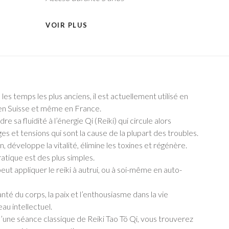
VOIR PLUS
 les temps les plus anciens, il est actuellement utilisé en
, en Suisse et même en France.
 sa fluidité à l’énergie Qi (Reiki) qui circule alors
es et tensions qui sont la cause de la plupart des troubles.
on, développe la vitalité, élimine les toxines et régénère.
ratique est des plus simples.
peut appliquer le reiki à autrui, ou à soi-même en auto-
santé du corps, la paix et l’enthousiasme dans la vie
au intellectuel.
d’une séance classique de Reiki Tao Tö Qi, vous trouverez