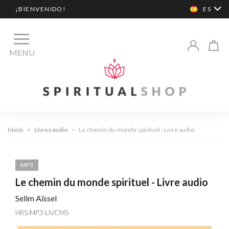
¡BIENVENIDO!
ES
MENU
Inicio
>
Livres audio
>
Le chemin du monde spirituel - Livre audio
MP3
Le chemin du monde spirituel - Livre audio
Selim Aïssel
HRS-MP3-LIVCMS