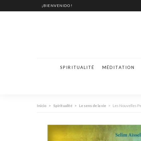
¡BIENVENIDO!
SPIRITUALITÉ
MÉDITATION
Inicio
>
Spiritualité
>
Le sens de la vie
>
Les Nouvelles P