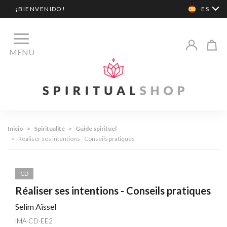
¡BIENVENIDO!
ES
MENU
Inicio
>
Spiritualité
>
Guide spirituel
>
Réaliser ses intentions - Conseils pratiques
CD
Réaliser ses intentions - Conseils pratiques
Selim Aïssel
IMA-CD-EE2