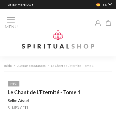
¡BIENVENIDO!
ES
MENU
Inicio
>
Autour des Stances
>
Le Chant de L’Eternité - Tome 1
MP3
Le Chant de L’Eternité - Tome 1
Selim Aïssel
SL-MP3-CET1