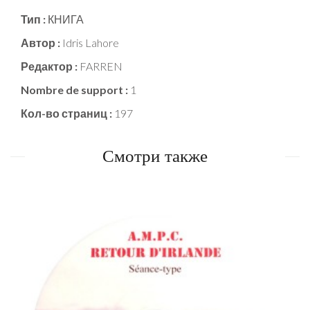
Тип :
КНИГА
Автор :
Idris Lahore
Редактор :
FARREN
Nombre de support :
1
Кол-во страниц :
197
Смотри также