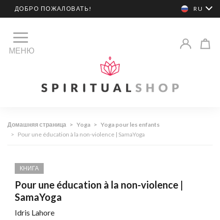
ДОБРО ПОЖАЛОВАТЬ!
RU
МЕНЮ
Домашняя страница
>
Yoga
>
Yoga pour les enfants
>
Pour une éducation à la non-violence | SamaYoga
КНИГА
Pour une éducation à la non-violence |
SamaYoga
Idris Lahore