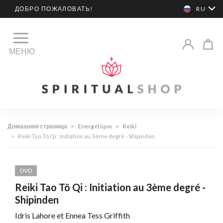
ДОБРО ПОЖАЛОВАТЬ!
RU
МЕНЮ
Домашняя страница
>
Energétique
>
Reiki
>
Reiki Tao Tö Qi : Initiation au 3ème degré - Shipinden
DVD
Reiki Tao Tö Qi : Initiation au 3ème degré -
Shipinden
Idris Lahore et Ennea Tess Griffith