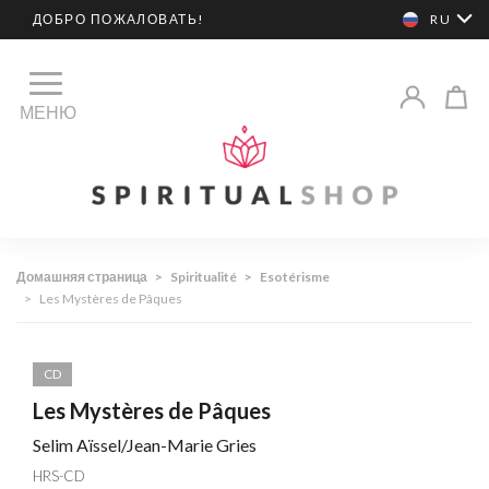
ДОБРО ПОЖАЛОВАТЬ!
RU
МЕНЮ
Домашняя страница
>
Spiritualité
>
Esotérisme
>
Les Mystères de Pâques
CD
Les Mystères de Pâques
Selim Aïssel/Jean-Marie Gries
HRS-CD