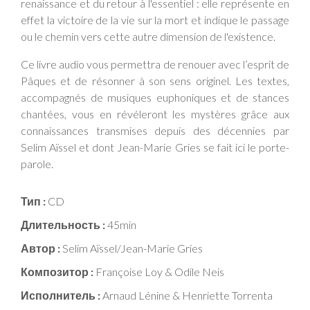
renaissance et du retour à l'essentiel : elle représente en
effet la victoire de la vie sur la mort et indique le passage
ou le chemin vers cette autre dimension de l'existence.
Ce livre audio vous permettra de renouer avec l’esprit de
Pâques et de résonner à son sens originel. Les textes,
accompagnés de musiques euphoniques et de stances
chantées, vous en révéleront les mystères grâce aux
connaissances transmises depuis des décennies par
Selim Aïssel et dont Jean-Marie Gries se fait ici le porte-
parole.
Тип :
CD
Длительность :
45min
Автор :
Selim Aïssel/Jean-Marie Gries
Композитор :
Françoise Loy & Odile Neis
Исполнитель :
Arnaud Lénine & Henriette Torrenta