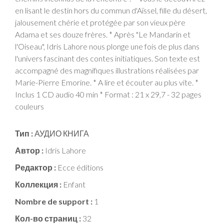
en lisant le destin hors du commun d'Aïssel, fille du désert,
jalousement chérie et protégée par son vieux père
Adama et ses douze frères. * Après "Le Mandarin et
l'Oiseau", Idris Lahore nous plonge une fois de plus dans
l'univers fascinant des contes initiatiques. Son texte est
accompagné des magnifiques illustrations réalisées par
Marie-Pierre Emorine. * A lire et écouter au plus vite. *
Inclus 1 CD audio 40 min * Format : 21 x 29,7 - 32 pages
couleurs
Тип :
АУДИО КНИГА
Автор :
Idris Lahore
Редактор :
Ecce éditions
Коллекция :
Enfant
Nombre de support :
1
Кол-во страниц :
32