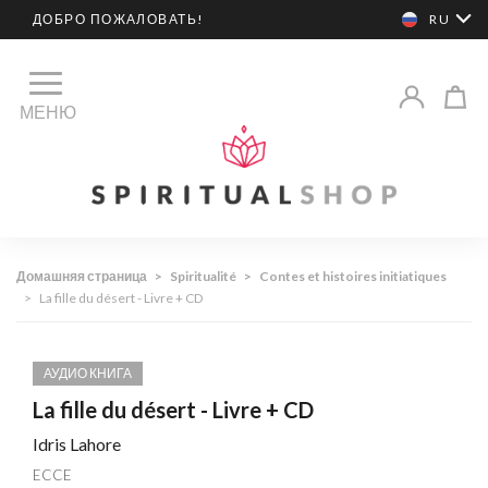
ДОБРО ПОЖАЛОВАТЬ!
RU
МЕНЮ
Домашняя страница
>
Spiritualité
>
Contes et histoires initiatiques
>
La fille du désert - Livre + CD
АУДИО КНИГА
La fille du désert - Livre + CD
Idris Lahore
ECCE