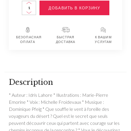
ДОБАВИТЬ В КОРЗИНУ
БЕЗОПАСНАЯ
БЫСТРАЯ
К ВАШИМ
ОПЛАТА
ДОСТАВКА
УСЛУГАМ
Description
* Auteur : Idris Lahore * Illustrations : Marie-Pierre
Emorine * Voix : Michelle Froidevaux * Musique :
Dominique Pfeig * Que souffle le vent à l'oreille des
voyageurs du désert ? Quel est le secret que seuls
peuvent découvrir ceux qui partent avec courage sur les
chemins inconnus de la rencontre ? * Vous le découvrirez