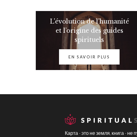
L'évolution de l’humanité
et l’origine des guides
spirituels
EN SAVOIR PLUS
Карта - это не земля, книга - не пу