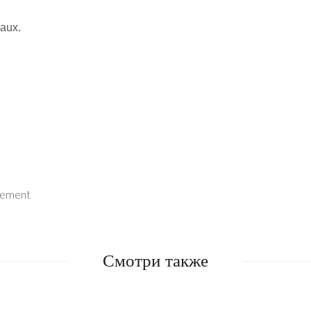
eaux.
nement
Смотри также