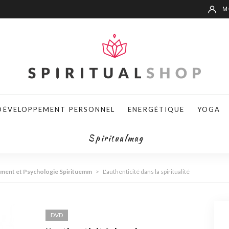
М
DÉVELOPPEMENT PERSONNEL
ENERGÉTIQUE
YOGA
Spiritualmag
ement et Psychologie Spirituemm
>
L'authenticité dans la spiritualité
DVD