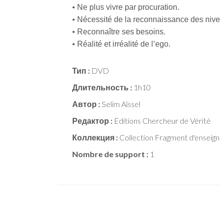
• Ne plus vivre par procuration.
• Nécessité de la reconnaissance des niv
• Reconnaître ses besoins.
• Réalité et irréalité de l’ego.
Тип :
DVD
Длительность :
1h10
Автор :
Selim Aïssel
Редактор :
Editions Chercheur de Vérité
Коллекция :
Collection Fragment d'enseig
Nombre de support :
1